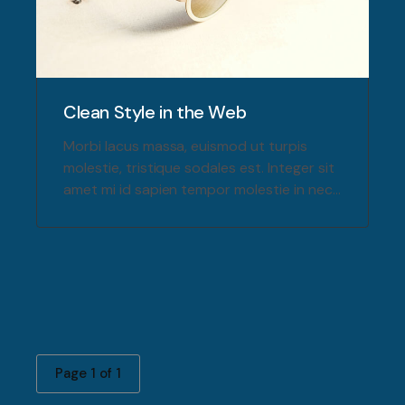
Clean Style in the Web
Morbi lacus massa, euismod ut turpis
molestie, tristique sodales est. Integer sit
amet mi id sapien tempor molestie in nec
massa. Fusce non ante sed lorem rutrum
feugiat.
Page 1 of 1