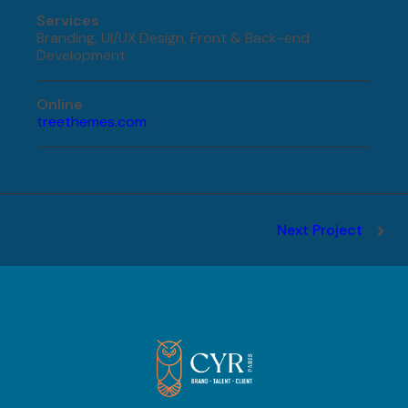
Services
Branding, UI/UX Design, Front & Back-end
Development
Online
treethemes.com
Next Project