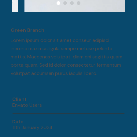
Green Branch
Lorem ipsum dolor sit amet conseur adipisci
inerene maximus ligula sempe metuse pelente
mattis. Maecenas volutpat, diam eni sagittis quam
porta quam. Sed id dolor consectetur fermentum
volutpat accumsan purus iaculis libero.
Client
Envato Users
Date
11th January 2024