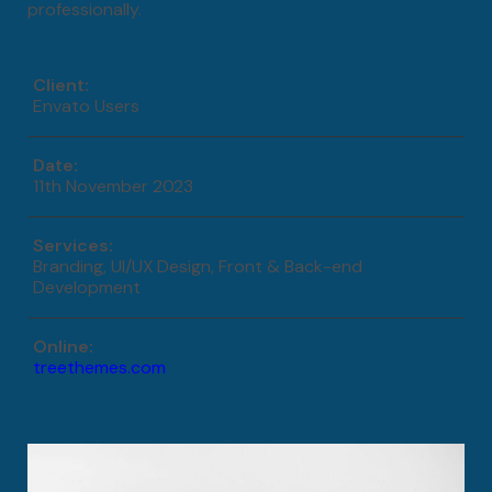
professionally.
Client:
Envato Users
Date:
11th November 2023
Services
:
Branding, UI/UX Design, Front & Back-end
Development
Online:
treethemes.com